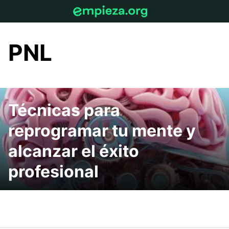
Skip
to
content
PNL
Técnicas para
reprogramar tu mente y
alcanzar el éxito
profesional